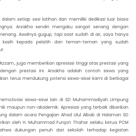
alam setiap sesi latihan dan memiliki dedikasi luar biasa
ya. Arsakha sendiri mengaku sangat senang dengan
menang. Awalnya gugup, tapi saat sudah di air, saya hanya
a kasih kepada pelatih dan teman-teman yang sudah
r.
zam., juga memberikan apresiasi tinggi atas prestasi yang
dengan prestasi ini. Arsakha adalah contoh siswa yang
akan terus mendukung potensi siswa-siswi kami di berbagai
emotivasi siswa-siswi lain di SD Muhammadiyah Limpung
emik maupun non-akademik. Apresiasi yang terbaik diberikan
g dalam acara Pengajian Ahad Ulul Albab di Halaman SD
ikan oleh H. Muhammad Furqon Thahar selaku ketua PCM
 bahwa dukungan penuh dari sekolah terhadap kegiatan