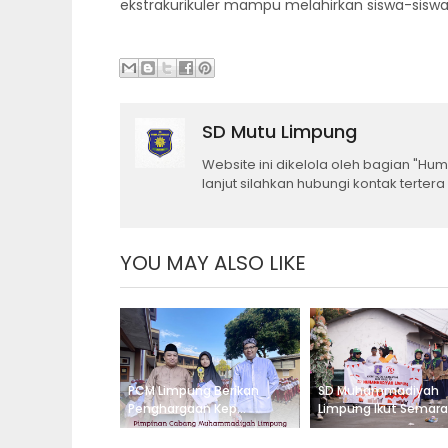
ekstrakurikuler mampu melahirkan siswa-sis
SD Mutu Limpung
Website ini dikelola oleh bagian "H
lanjut silahkan hubungi kontak tertera
YOU MAY ALSO LIKE
PCM Limpung Berikan
SD Muhammadiyah
Penghargaan Kep...
Limpung Ikut Semara.