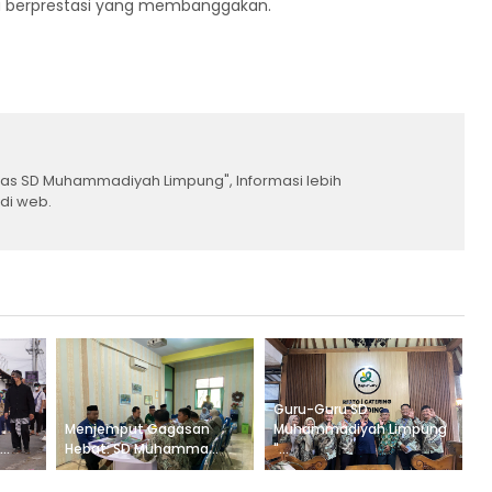
wa berprestasi yang membanggakan.
umas SD Muhammadiyah Limpung", Informasi lebih
 di web.
Guru-Guru SD
Menjemput Gagasan
Muhammadiyah Limpung
..
Hebat: SD Muhamma...
"...