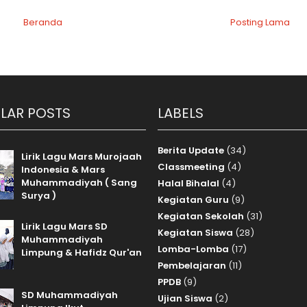
Beranda
Posting Lama
LAR POSTS
LABELS
Berita Update
(34)
Lirik Lagu Mars Murojaah
Classmeeting
(4)
Indonesia & Mars
Muhammadiyah ( Sang
Halal Bihalal
(4)
Surya )
Kegiatan Guru
(9)
Kegiatan Sekolah
(31)
Lirik Lagu Mars SD
Kegiatan Siswa
(28)
Muhammadiyah
Lomba-Lomba
(17)
Limpung & Hafidz Qur'an
Pembelajaran
(11)
PPDB
(9)
SD Muhammadiyah
Ujian Siswa
(2)