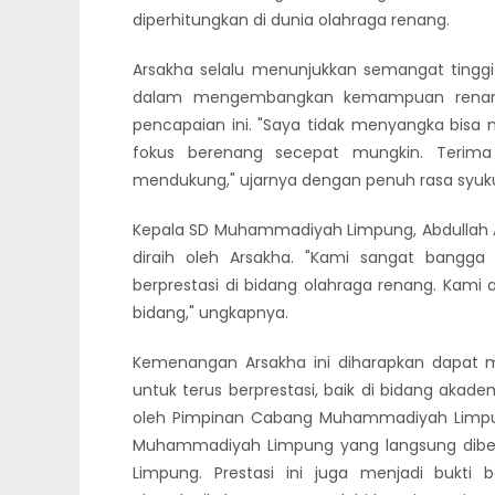
diperhitungkan di dunia olahraga renang.
Arsakha selalu menunjukkan semangat tinggi d
dalam mengembangkan kemampuan renangn
pencapaian ini. "Saya tidak menyangka bisa 
fokus berenang secepat mungkin. Terim
mendukung," ujarnya dengan penuh rasa syuku
Kepala SD Muhammadiyah Limpung, Abdullah Az
diraih oleh Arsakha. "Kami sangat bangga 
berprestasi di bidang olahraga renang. Kami 
bidang," ungkapnya.
Kemenangan Arsakha ini diharapkan dapat m
untuk terus berprestasi, baik di bidang akad
oleh Pimpinan Cabang Muhammadiyah Limpun
Muhammadiyah Limpung yang langsung diber
Limpung. Prestasi ini juga menjadi bukti