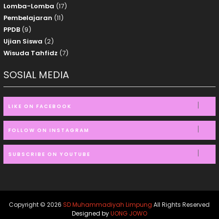
Lomba-Lomba
(17)
Pembelajaran
(11)
PPDB
(9)
Ujian Siswa
(2)
Wisuda Tahfidz
(7)
SOSIAL MEDIA
LIKE ON FACEBOOK
FOLLOW ON INSTAGRAM
SUBSCRIBE ON YOUTUBE
Copyright ©
2026
SD Muhammadiyah Limpung
All Rights Reserved
Designed by
UONG JOWO