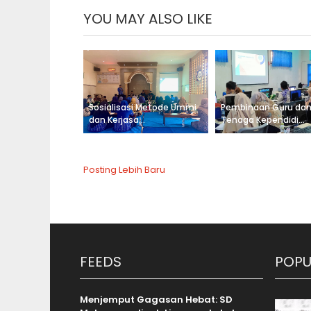
YOU MAY ALSO LIKE
Sosialisasi Metode Ummi
Pembinaan Guru da
dan Kerjasa...
Tenaga Kependidi...
Posting Lebih Baru
FEEDS
POPU
Menjemput Gagasan Hebat: SD