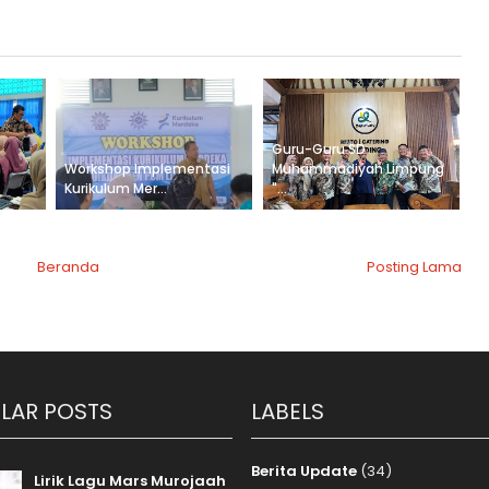
Guru-Guru SD
n
Workshop Implementasi
Muhammadiyah Limpung
Kurikulum Mer...
"...
Beranda
Posting Lama
LAR POSTS
LABELS
Berita Update
(34)
Lirik Lagu Mars Murojaah