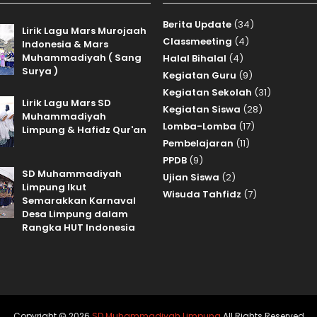
Berita Update
(34)
Lirik Lagu Mars Murojaah
Classmeeting
(4)
Indonesia & Mars
Muhammadiyah ( Sang
Halal Bihalal
(4)
Surya )
Kegiatan Guru
(9)
Kegiatan Sekolah
(31)
Lirik Lagu Mars SD
Kegiatan Siswa
(28)
Muhammadiyah
Lomba-Lomba
(17)
Limpung & Hafidz Qur'an
Pembelajaran
(11)
PPDB
(9)
SD Muhammadiyah
Ujian Siswa
(2)
Limpung Ikut
Wisuda Tahfidz
(7)
Semarakkan Karnaval
Desa Limpung dalam
Rangka HUT Indonesia
Copyright ©
2026
SD Muhammadiyah Limpung
All Rights Reserved