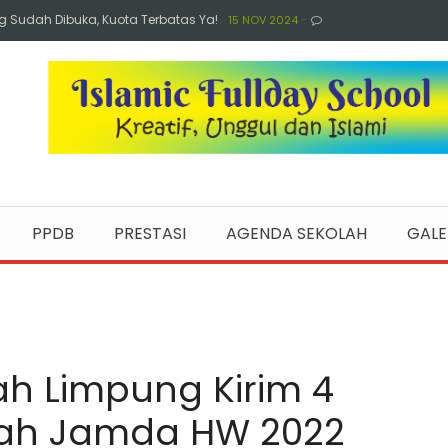
-
Sudah Dibuka, Kuota Terbatas Ya!
15 NOV 2024
ar Kegiatan Ekstrakurikuler Seru Setiap Sabtu
17 SEP
-
di Lomba FTBI 2024
09 SEP 2024
undefined
D Muhammadiyah Limpung yang Lolos Babak Final
ined
Lomba Renang Tingkat SD Se-Kabupaten Batang
01
-
uhammadiyah Limpung
01 SEP 2024
undefined
g Lakukan Study Inspirasi ke SD Aisyiyah Unggulan
PPDB
PRESTASI
AGENDA SEKOLAH
GALE
pesial" ke Rumah Sekretaris PWM Jateng, Ada Misi
 Limpung Kirim 4
ah Jamda HW 2022